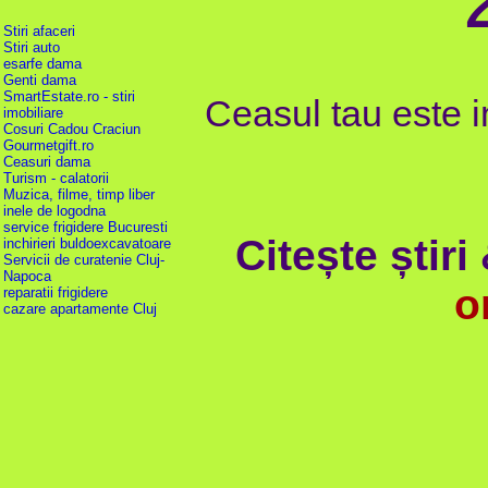
Stiri afaceri
Stiri auto
esarfe dama
Genti dama
SmartEstate.ro - stiri
Ceasul tau este 
imobiliare
Cosuri Cadou Craciun
Gourmetgift.ro
Ceasuri dama
Turism - calatorii
Muzica, filme, timp liber
inele de logodna
service frigidere Bucuresti
Citește știri
inchirieri buldoexcavatoare
Servicii de curatenie Cluj-
Napoca
o
reparatii frigidere
cazare apartamente Cluj